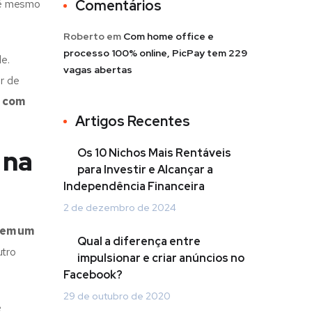
até mesmo
Comentários
Roberto
em
Com home office e
processo 100% online, PicPay tem 229
e.
vagas abertas
r de
, com
Artigos Recentes
 na
Os 10 Nichos Mais Rentáveis
para Investir e Alcançar a
Independência Financeira
2 de dezembro de 2024
uem um
Qual a diferença entre
utro
impulsionar e criar anúncios no
Facebook?
29 de outubro de 2020
e