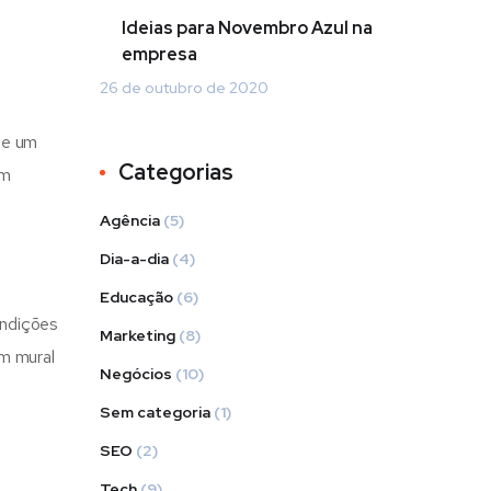
Ideias para Novembro Azul na
empresa
26 de outubro de 2020
ue um
Categorias
om
Agência
(5)
Dia-a-dia
(4)
Educação
(6)
ondições
Marketing
(8)
um mural
Negócios
(10)
Sem categoria
(1)
SEO
(2)
Tech
(9)