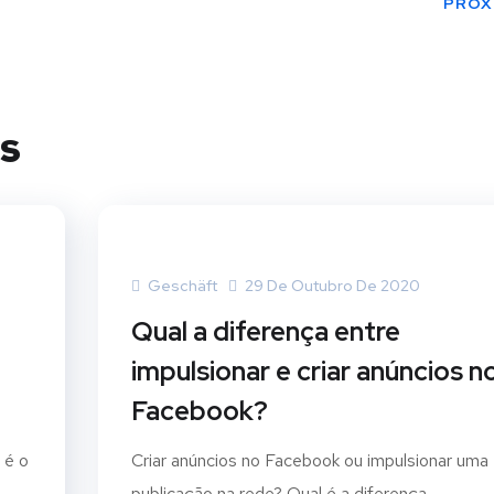
ter
PRÓX
boo
s
Geschäft
29 De Outubro De 2020
Qual a diferença entre
impulsionar e criar anúncios n
Facebook?
 é o
Criar anúncios no Facebook ou impulsionar uma
publicação na rede? Qual é a diferença...