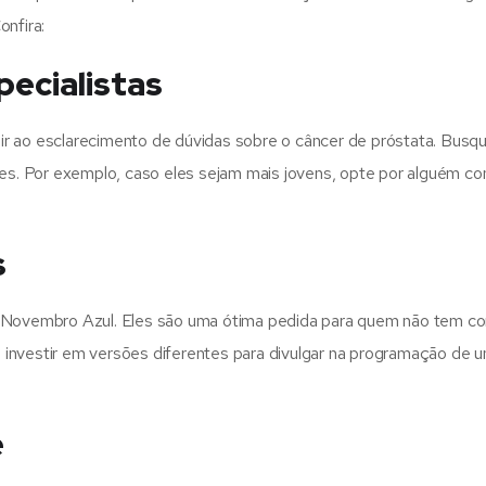
onfira:
ecialistas
ir ao esclarecimento de dúvidas sobre o câncer de próstata. Busq
res. Por exemplo, caso eles sejam mais jovens, opte por alguém c
s
o Novembro Azul. Eles são uma ótima pedida para quem não tem c
investir em versões diferentes para divulgar na programação de 
e