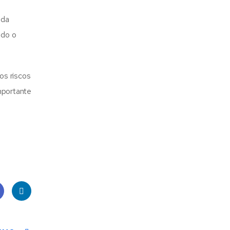
 da
ndo o
os riscos
mportante
e
Linke