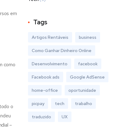
ursos em
Tags
Artigos Rentáveis
business
Como Ganhar Dinheiro Online
Desenvolvimento
facebook
am como
Facebook ads
Google AdSense
home-office
oportunidade
picpay
tech
trabalho
todo o
rendeu
traduzido
UX
dial –