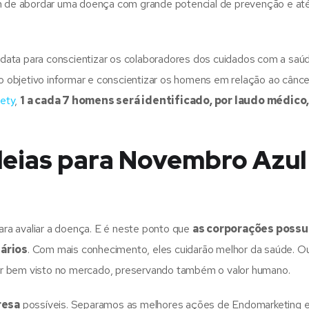
fim de abordar uma doença com grande potencial de prevenção e 
data para conscientizar os colaboradores dos cuidados com a saúd
 objetivo informar e conscientizar os homens em relação ao cânce
ety
,
1 a cada 7 homens será identificado, por laudo médico
deias para Novembro Azul
para avaliar a doença. E é neste ponto que
as corporações poss
ários
. Com mais conhecimento, eles cuidarão melhor da saúde. O
er bem visto no mercado, preservando também o valor humano.
resa
possíveis. Separamos as melhores ações de Endomarketing 