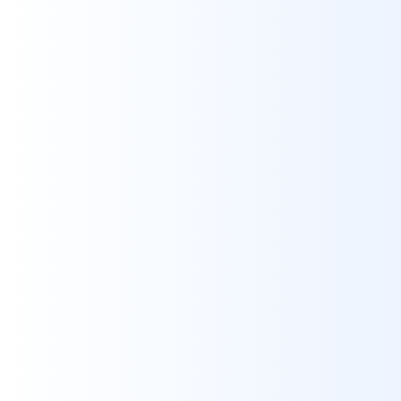
Helmestrini
MEDIA
/
WEBSITES