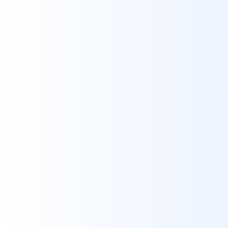
Guia Comercial de Viseu
DEVELOPMENT
/
WEBSITES
Movimente Portugal