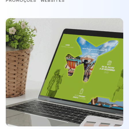
PROMOÇÕES
WEBSITES
Agrosolo Me Leva
DEVELOPMENT
/
PROMOÇÕES
/
WEBSITES