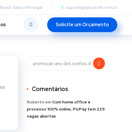
Brasil, Itália e Portugal
suporte@geschaft.com.br
tos
Solicite um Orçamento
dos
Comentários
Roberto
em
Com home office e
,
processo 100% online, PicPay tem 229
vagas abertas