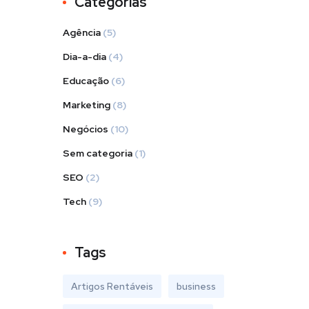
Categorias
Agência
(5)
Dia-a-dia
(4)
Educação
(6)
Marketing
(8)
Negócios
(10)
Sem categoria
(1)
SEO
(2)
Tech
(9)
Tags
Artigos Rentáveis
business